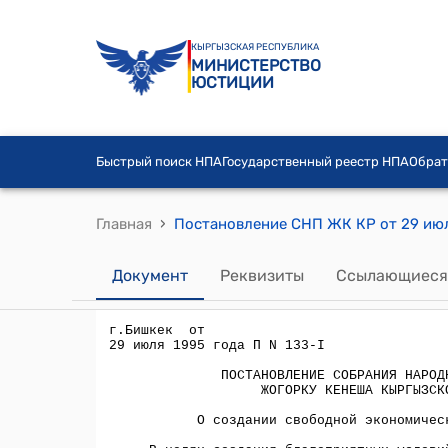
КЫРГЫЗСКАЯ РЕСПУБЛИКА
МИНИСТЕРСТВО
ЮСТИЦИИ
Быстрый поиск НПА
Государственный реестр НПА
Обрат
›
Главная
Документ
Реквизиты
Ссылающиеся