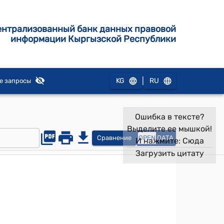
ентрализованный банк данных правовой
информации Кыргызской Республики
|
KG
RU
е запросы
Ошибка в тексте?
Выделите ее мышкой!
Сравнение
OPEN
DATA
И нажмите:
Сюда
Загрузить цитату