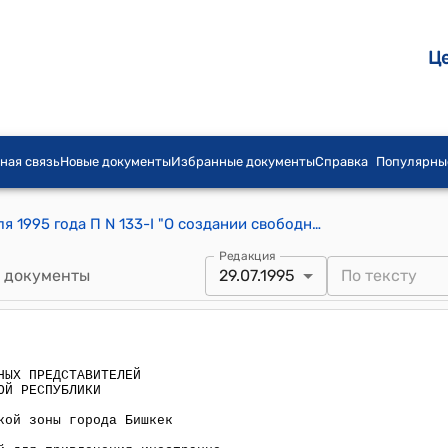
Ц
ная связь
Новые документы
Избранные документы
Справка
Популярны
Постановление СНП ЖК КР от 29 июля 1995 года П N 133-I "О создании свободной экономической зоны города Бишкек"
Редакция
 документы
29.07.1995