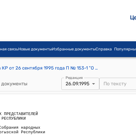
Ц
ная связь
Новые документы
Избранные документы
Справка
Популярны
Постановление СНП Жогорку Кенеша КР от 26 сентября 1995 года П № 153-1 "О Секретариате третьей сессии Собрания народных представителей Жогорку Кенеша Кыргызской Республики"
Редакция
 документы
26.09.1995