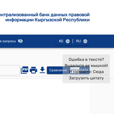
ентрализованный банк данных правовой
информации Кыргызской Республики
|
KG
RU
е запросы
Ошибка в тексте?
Выделите ее мышкой!
Сравнение
OPEN
DATA
И нажмите:
Сюда
Загрузить цитату