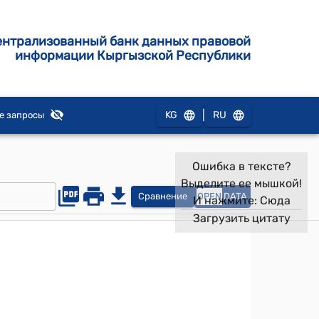
ентрализованный банк данных правовой
информации Кыргызской Республики
|
KG
RU
е запросы
Ошибка в тексте?
Выделите ее мышкой!
Сравнение
OPEN
DATA
И нажмите:
Сюда
Загрузить цитату