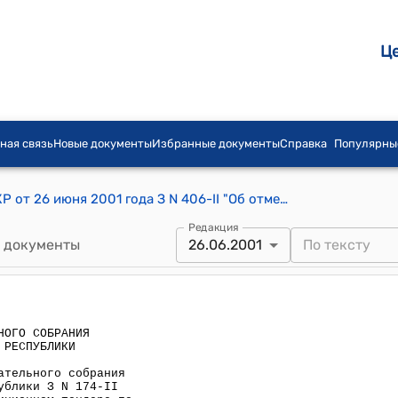
Ц
ная связь
Новые документы
Избранные документы
Справка
Популярны
Постановление ЗС Жогорку Кенеша КР от 26 июня 2001 года З N 406-II "Об отмене постановления Законодательного собрания Жогорку Кенеша Кыргызской Республики З N 174-II от 8 ноября 2000 года "Об инвестиционном тендере по продаже акций АООТ "Расчетно-сберегательная компания"
Редакция
 документы
26.06.2001