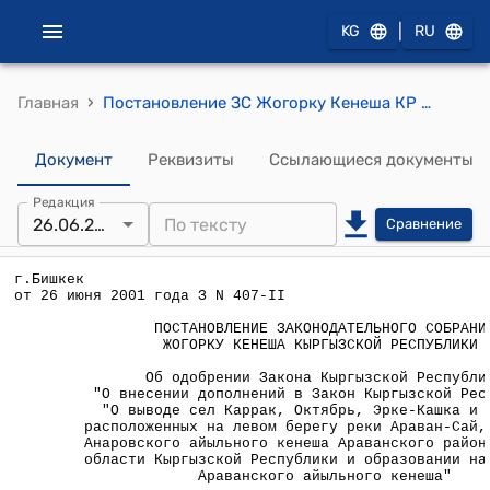
|
KG
RU
›
Главная
Постановление ЗС Жогорку Кенеша КР от 26 июня 2001 года З N 407-II "Об одобрении Закона Кыргызской Республики "О внесении дополнений в Закон Кыргызской Республики "О выводе сел Каррак, Октябрь, Эрке-Кашка и Суткор, расположенных на левом берегу реки Араван-Сай, из Алля Анаровского айыльного кенеша Араванского района Ошской области Кыргызской Республики и образовании на их базе Араванского айыльного кенеша"
Документ
Реквизиты
Ссылающиеся документы
Редакция
26.06.2001
Сравнение