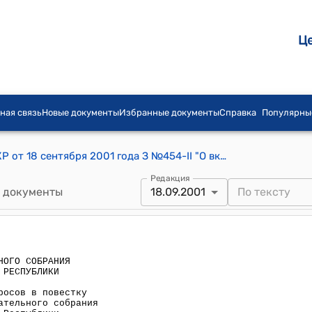
Ц
ная связь
Новые документы
Избранные документы
Справка
Популярны
Постановление ЗС Жогорку Кенеша КР от 18 сентября 2001 года З №454-II "О включении дополнительных вопросов в повестку дня пленарного заседания Законодательного собрания Жогорку Кенеша Кыргызской Республики"
Редакция
 документы
18.09.2001