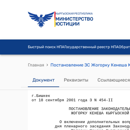
КЫРГЫЗСКАЯ РЕСПУБЛИКА
МИНИСТЕРСТВО
ЮСТИЦИИ
Быстрый поиск НПА
Государственный реестр НПА
Обрат
›
Главная
Документ
Реквизиты
Ссылающиеся