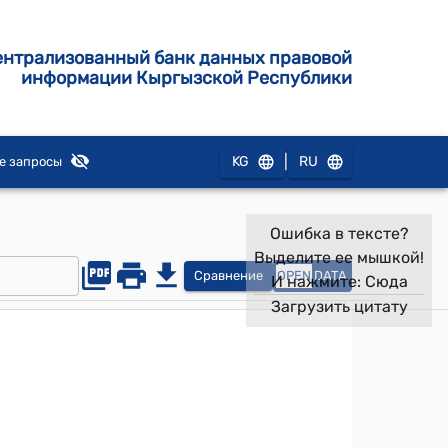
ентрализованный банк данных правовой
информации Кыргызской Республики
|
KG
RU
е запросы
Ошибка в тексте?
Выделите ее мышкой!
Сравнение
OPEN
DATA
И нажмите:
Сюда
Загрузить цитату