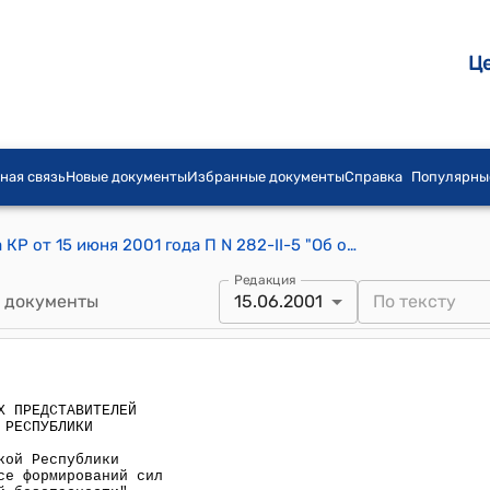
Ц
ная связь
Новые документы
Избранные документы
Справка
Популярны
Постановление СНП Жогорку Кенеша КР от 15 июня 2001 года П N 282-II-5 "Об одобрении Закона Кыргызской Республики "О ратификации Соглашения о статусе формирований сил и средств системы коллективной безопасности"
Редакция
 документы
15.06.2001