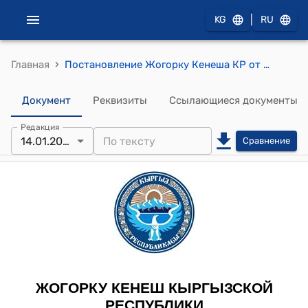
|
KG
RU
›
Главная
Постановление Жогорку Кенеша КР от 14 января 2011 года № 102-V "Об информации руководителей Министерства внутренних дел, Государственного комитета национальной безопасности и Генеральной прокуратуры Кыргызской Республики о событиях, произошедших 4 и 5 января 2011 года в городе Бишкек и селе Беш-Кунгей Аламудунского района Чуйской области"
Документ
Реквизиты
Ссылающиеся документы
Редакция
14.01.2011
Сравнение