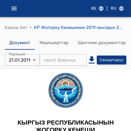
|
KG
RU
›
Башкы бет
КР Жогорку Кенешинин 2011-жылдын 21-январындагы № 113-V ""Кыргыз Республикасынын Социалдык фондунун 2010-жылга бюджети жана 2011-2012-жылдарга божомолу жөнүндө" Кыргыз Республикасынын Мыйзамына өзгөртүүлөр жана толуктоолор киргизүү тууралуу" Кыргыз Республикасынын Мыйзамынын долбоорун биринчи окууда кабыл алуу жөнүндө" токтому
Документ
Маалыматтар
Шилтеме документтер
Редакция
21.01.2011
Салыштыруу