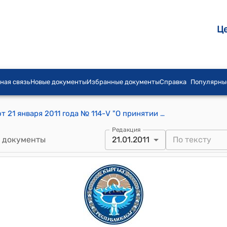
Ц
ная связь
Новые документы
Избранные документы
Справка
Популярны
Постановление Жогорку Кенеша КР от 21 января 2011 года № 114-V "О принятии Закона Кыргызской Республики "О внесении дополнения и изменений в Закон Кыргызской Республики "О Счетной палате Кыргызской Республики""
Редакция
 документы
21.01.2011