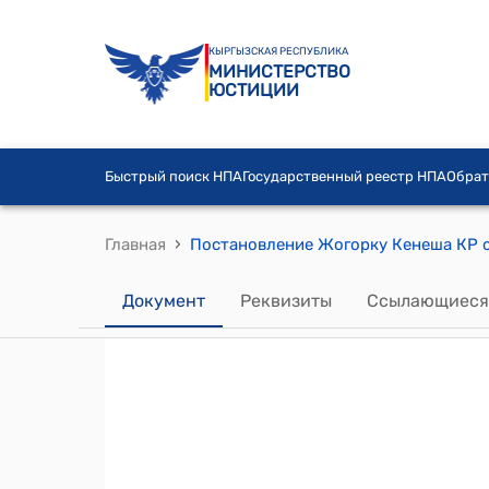
КЫРГЫЗСКАЯ РЕСПУБЛИКА
МИНИСТЕРСТВО
ЮСТИЦИИ
Быстрый поиск НПА
Государственный реестр НПА
Обрат
›
Главная
Документ
Реквизиты
Ссылающиеся