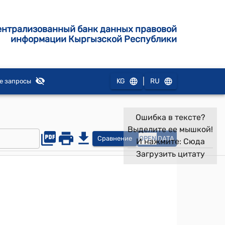
ентрализованный банк данных правовой
информации Кыргызской Республики
|
KG
RU
е запросы
Ошибка в тексте?
Выделите ее мышкой!
Сравнение
OPEN
DATA
И нажмите:
Сюда
Загрузить цитату