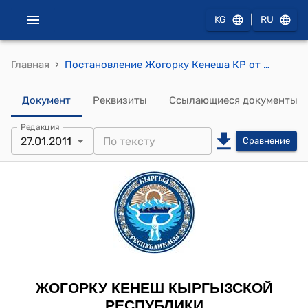
|
KG
RU
›
Главная
Постановление Жогорку Кенеша КР от 27 января 2011 года № 122-V "О принятии в первом чтении проекта Закона Кыргызской Республики "О признании утратившим силу Закона Кыргызской Республики "О маркировке товаров контрольными (латентными) марками""
Документ
Реквизиты
Ссылающиеся документы
Редакция
27.01.2011
Сравнение