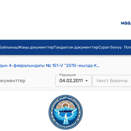
маа
 байланыш
Жаңы документтер
Тандалган документтер
Сурап билүү
Поп
КР Жогорку Кенешинин 2011-жылдын 4-февралындагы № 151-V "2010-жылда Кыргыз Республикасынын жарандарынын Меккеге зыяратка баруусун (ажы, умра) уюштуруунун жана жүзөгө ашыруунун жыйынтыгы жөнүндө" токтому
Редакция
окументтер
04.02.2011