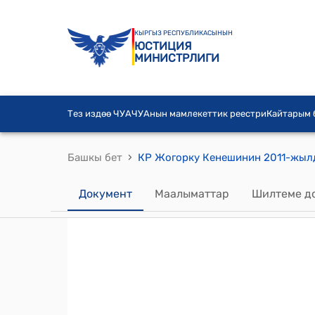
КЫРГЫЗ РЕСПУБЛИКАСЫНЫН
ЮСТИЦИЯ
МИНИСТРЛИГИ
Тез издөө ЧУА
ЧУАнын мамлекеттик реестри
Кайтарым
›
Башкы бет
Документ
Маалыматтар
Шилтеме д