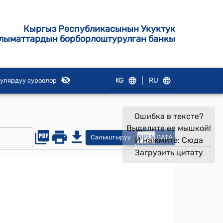
Кыргыз Республикасынын Укуктук
лыматтардын борборлоштурулган банкы
|
KG
RU
улярдуу суроолор
Ошибка в тексте?
Выделите ее мышкой!
Салыштыруу
OPEN
DATA
И нажмите:
Сюда
Загрузить цитату