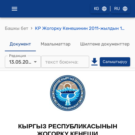
|
KG
RU
›
Башкы бет
КР Жогорку Кенешинин 2011-жылдын 13-майындагы № 426-V "Кыргыз Республикасынын бийик тоолуу жана алыскы аймактарында жайгашкан калктуу конуштарда жашаган, табигый мүнөздөгү кырсыктардын натыйжасында жабыр тарткан, 2002-жылдан тартып жана андан кийинки мезгилде ссуда алышкан адамдарга алган жеңилдетилген узак мөөнөттүү ссудаларын кайтарып берүүсүнө жеңилдиктер берүү жөнүндө" Кыргыз Республикасынын Мыйзамына өзгөртүү киргизүү тууралуу" Кыргыз Республикасынын Мыйзамынын долбоорун биринчи окууда кабыл алуу жөнүндө" токтому
Документ
Маалыматтар
Шилтеме документтер
Редакция
13.05.2011
Салыштыруу