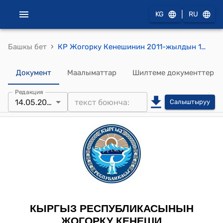
|
KG
RU
›
Башкы бет
КР Жогорку Кенешинин 2011-жылдын 14-майындагы № 454-V "Кылмыштарды жасоо жагынан шек туудурган жана айыпталып кармалган адамдарды камакта кармоонун тартиби жана шарттары жөнүндө" Кыргыз Республикасынын Мыйзамына өзгөртүүлөр киргизүү тууралуу" Кыргыз Республикасынын Мыйзамынын долбоорун биринчи окууда кабыл алуу жөнүндө" токтому
Документ
Маалыматтар
Шилтеме документтер
Редакция
14.05.2011
Салыштыруу