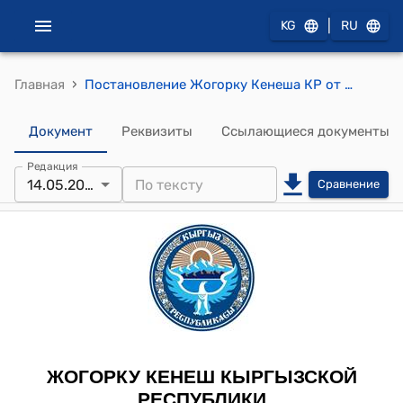
|
KG
RU
›
Главная
Постановление Жогорку Кенеша КР от 14 мая 2011 года № 461-V "Об обеспечении безопасности специальных полетов Торага Жогорку Кенеша и Премьер-министра Кыргызской Республики"
Документ
Реквизиты
Ссылающиеся документы
Редакция
14.05.2011
Сравнение