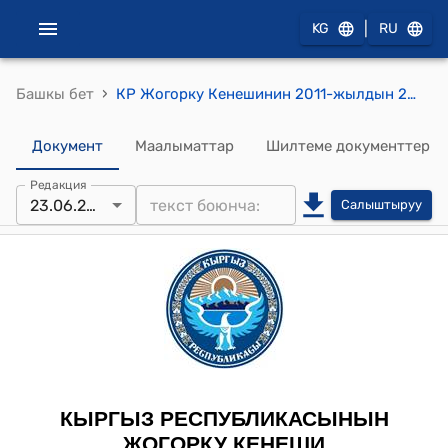
|
KG
RU
›
Башкы бет
КР Жогорку Кенешинин 2011-жылдын 23-июнундагы № 759-V "Кыргыз Республикасынын Кылмыш-жаза кодексине өзгөртүү киргизүү жөнүндө" Кыргыз Республикасынын Мыйзамынын долбоорун экинчи окууда кабыл алуу тууралуу" токтому
Документ
Маалыматтар
Шилтеме документтер
Редакция
23.06.2011
Салыштыруу