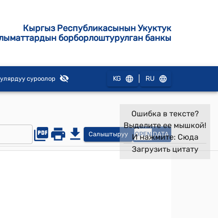
Кыргыз Республикасынын Укуктук
лыматтардын борборлоштурулган банкы
|
KG
RU
улярдуу суроолор
Ошибка в тексте?
Выделите ее мышкой!
Салыштыруу
OPEN
DATA
И нажмите:
Сюда
Загрузить цитату