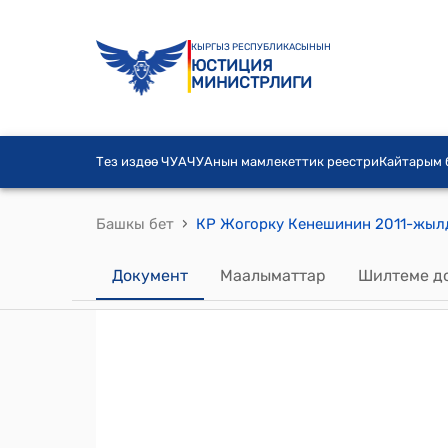
КЫРГЫЗ РЕСПУБЛИКАСЫНЫН
ЮСТИЦИЯ
МИНИСТРЛИГИ
Тез издөө ЧУА
ЧУАнын мамлекеттик реестри
Кайтарым
›
Башкы бет
Документ
Маалыматтар
Шилтеме д