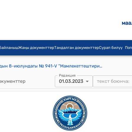
маа
 байланыш
Жаңы документтер
Тандалган документтер
Сурап билүү
Поп
КР Жогорку Кенешинин 2011-жылдын 8-июлундагы № 941-V "Мамлекеттештирилген объекттерди натыйжалуу башкаруу жана тескөө боюнча программаны бекитүү тууралуу"токтому
Редакция
окументтер
01.03.2023