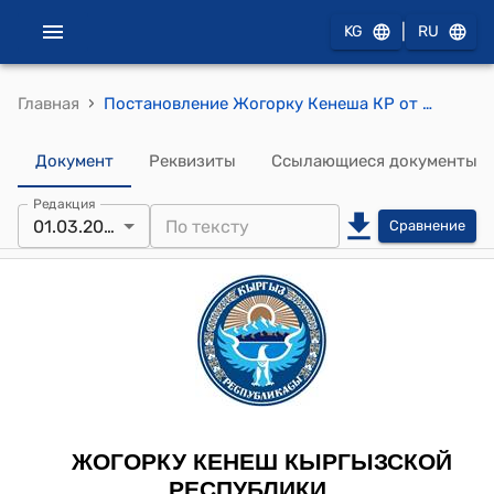
|
KG
RU
›
Главная
Постановление Жогорку Кенеша КР от 8 июля 2011 года № 941-V "Об утверждении Программы по эффективному управлению и распоряжению национализированными объектами"
Документ
Реквизиты
Ссылающиеся документы
Редакция
01.03.2023
Сравнение