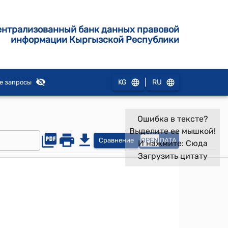
ентрализованный банк данных правовой
информации Кыргызской Республики
|
KG
RU
е запросы
Ошибка в тексте?
Выделите ее мышкой!
Сравнение
OPEN
DATA
И нажмите:
Сюда
Загрузить цитату