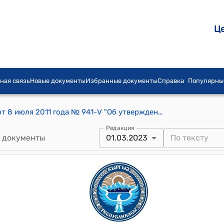
Ц
ная связь
Новые документы
Избранные документы
Справка
Популярны
Постановление Жогорку Кенеша КР от 8 июля 2011 года № 941-V "Об утверждении Программы по эффективному управлению и распоряжению национализированными объектами"
Редакция
 документы
01.03.2023