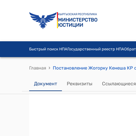
КЫРГЫЗСКАЯ РЕСПУБЛИКА
МИНИСТЕРСТВО
ЮСТИЦИИ
Быстрый поиск НПА
Государственный реестр НПА
Обрат
›
Главная
Документ
Реквизиты
Ссылающиеся