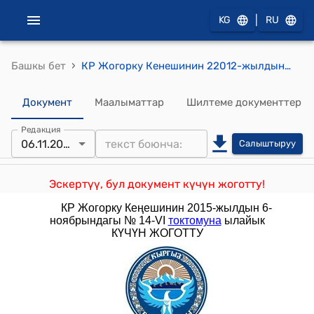
|
KG
RU
›
Башкы бет
КР Жогорку Кенешинин 22012-жылдын 2-февралындагы № 1586-V "2010-жылдын 23-декабрындагы № 30-V "Кыргыз Республикасынын Жогорку Кеңешинин түзүмүн бекитүү жөнүндө" Кыргыз Республикасынын Жогорку Кеңешинин токтомуна өзгөртүү киргизүү тууралуу" токтому
Документ
Маалыматтар
Шилтеме документтер
Редакция
06.11.2015
Салыштыруу
Эскертүү, бул документ күчүн жоготту!