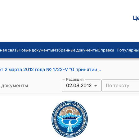
Ц
ная связь
Новые документы
Избранные документы
Справка
Популярны
Постановление Жогорку Кенеша КР от 2 марта 2012 года № 1722-V "О принятии Закона Кыргызской Республики "О внесении изменения и дополнения в некоторые законодательные акты Кыргызской Республики" (в Налоговый кодекс Кыргызской Республики, Закон Кыргызской Республики "О тарифах страховых взносов по государственному социальному страхованию")
Редакция
 документы
02.03.2012