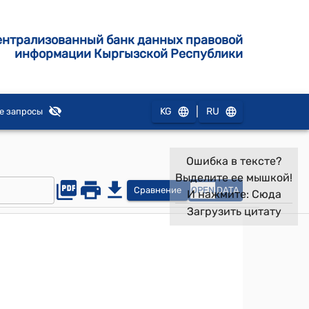
ентрализованный банк данных правовой
информации Кыргызской Республики
|
KG
RU
е запросы
Ошибка в тексте?
Выделите ее мышкой!
Сравнение
OPEN
DATA
И нажмите:
Сюда
Загрузить цитату