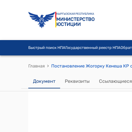
КЫРГЫЗСКАЯ РЕСПУБЛИКА
МИНИСТЕРСТВО
ЮСТИЦИИ
Быстрый поиск НПА
Государственный реестр НПА
Обрат
›
Главная
Документ
Реквизиты
Ссылающиеся