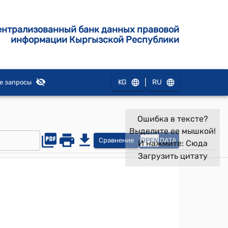
ентрализованный банк данных правовой
информации Кыргызской Республики
|
KG
RU
е запросы
Ошибка в тексте?
Выделите ее мышкой!
Сравнение
OPEN
DATA
И нажмите:
Сюда
Загрузить цитату