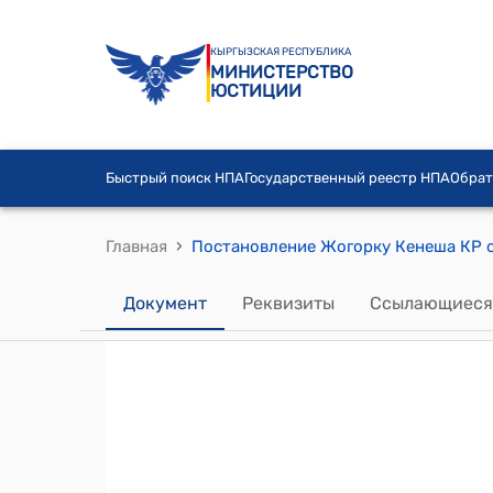
КЫРГЫЗСКАЯ РЕСПУБЛИКА
МИНИСТЕРСТВО
ЮСТИЦИИ
Быстрый поиск НПА
Государственный реестр НПА
Обрат
›
Главная
Документ
Реквизиты
Ссылающиеся