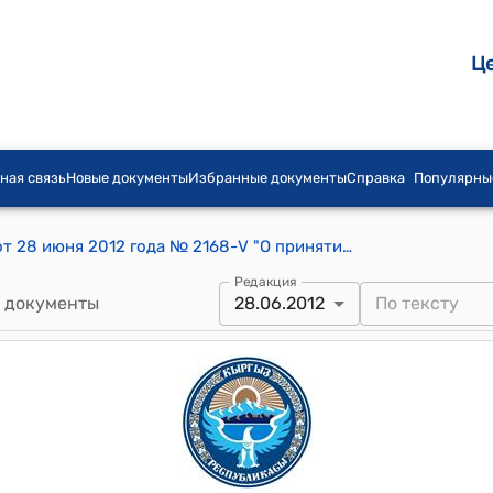
Ц
ная связь
Новые документы
Избранные документы
Справка
Популярны
Постановление Жогорку Кенеша КР от 28 июня 2012 года № 2168-V "О принятии Закона Кыргызской Республики "О внесении дополнения в Гражданский кодекс Кыргызской Республики"
Редакция
 документы
28.06.2012