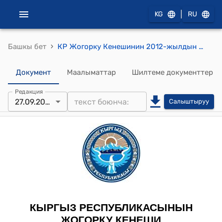
|
KG
RU
›
Башкы бет
КР Жогорку Кенешинин 2012-жылдын 27-сентябрындагы №2306-V "Кыргыз Республикасынын айрым мыйзам актыларына ɵзгɵртүүлɵрдү жана толуктоолорду киргизүү жɵнүндɵ" ("Күрɵɵ жɵнүндɵ", "Инвестициялык фонддор жɵнүндɵ", "Кɵмүр жɵнүндɵ", "Ичүүчү суу жɵнүндɵ", "Жер казынасы жɵнүндɵ", "Энергиянын кайра жаралуучу булактары жɵнүндɵ", "Энергетика жɵнүндɵ", "Маалыматташтыруу жɵнүндɵ", "Табигый дарылык ресурстар, дарылоо-ден соолукту чындоочу жерлер жана курорттор жɵнүндɵ", "Калкты кургак учуктан сактоо жɵнүндɵ", "Салык консультанттары жɵнүндɵ", "Кыргыз Республикасындагы риэлтордук иш жɵнүндɵ", "Кыргыз Республикасынын мал чарбасындагы асылдандыруу иши жɵнүндɵ", "Транспорт жɵнүндɵ" Кыргыз Республикасынын мыйзамдарына, Кыргыз Республикасынын Аба кодексине, "Кыргыз Республикасындагы бюджеттик укуктун негизги принциптери жɵнүндɵ", "Салыктык эмес тɵлɵмдɵр жɵнүндɵ" Кыргыз Республикасынын мыйзамдарына, Кыргыз Республикасынын Суу кодексине, "Ветеринария жɵнүндɵ", "Кыргыз Республикасындагы ВИЧ/СПИД жɵнүндɵ", "Темир жол транспорту жɵнүндɵ", "Баалуу кагаздар жɵнүндɵ", "Илимий-техникалык маалымат тутуму жɵнүндɵ", "Кыргыз Республикасында камсыздандырууну уюштуруу жɵнүндɵ", "Лицензиялоо жɵнүндɵ", "Суу жɵнүндɵ" Кыргыз Республикасынын мыйзамдарына) Кыргыз Республикасынын Мыйзамынын долбоорун биринчи окууда кабыл алуу тууралуу" токтому
Документ
Маалыматтар
Шилтеме документтер
Редакция
27.09.2012
Салыштыруу