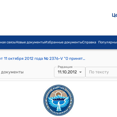
Ц
ная связь
Новые документы
Избранные документы
Справка
Популярны
Постановление Жогорку Кенеша КР от 11 октября 2012 года № 2376-V "О принятии Закона Кыргызской Республики "О ратификации Конвенции о привилегиях и иммунитетах Евразийского экономического сообщества, подписанной 19 декабря 2011 года в городе Москва"
Редакция
 документы
11.10.2012