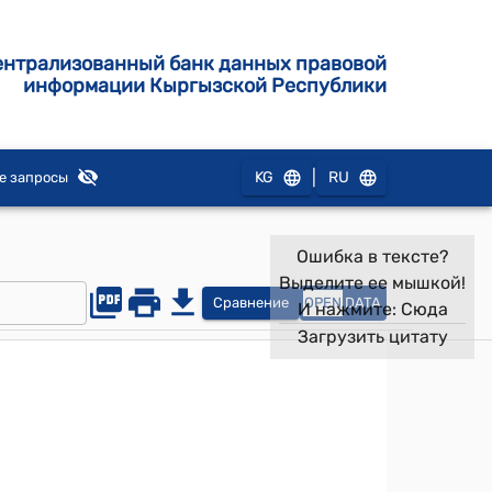
ентрализованный банк данных правовой
информации Кыргызской Республики
|
KG
RU
е запросы
Ошибка в тексте?
Выделите ее мышкой!
Сравнение
OPEN
DATA
И нажмите:
Сюда
Загрузить цитату