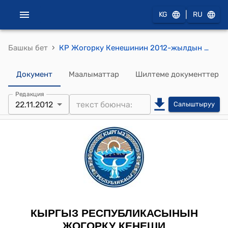
|
KG
RU
›
Башкы бет
КР Жогорку Кенешинин 2012-жылдын 22-ноябрындагы №2505-V "Тегеран шаарында 2012-жылдын 10-июлунда кол коюлган Кыргыз Республикасынын Ɵкмɵтү менен Иран Ислам Республикасынын Ɵкмɵтүнүн ортосундагы Кыргыз Республикасына Иран Ислам Республикасынын ɵнүктүрүүнүн гранттык жардамы жонундо ɵз ара түшүнүшүү тууралуу меморандумду ратификациялоо жɵнүндɵ" Кыргыз Республикасынын Мыйзамынын долбоорун биринчи окууда кабыл алуу тууралуу" токтому
Документ
Маалыматтар
Шилтеме документтер
Редакция
22.11.2012
Салыштыруу