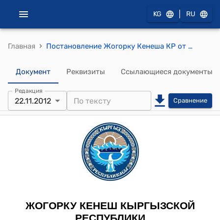
|
KG
RU
›
Главная
Постановление Жогорку Кенеша КР от 22 ноября 2012 года № 2521-V "О принятии в первом чтении проекта Закона Кыргызской Республики "О ратификации Соглашения между Правительством Кыргызской Республики и Правительством Азербайджанской Республики о сотрудничестве в области гражданской обороны (защиты), предупреждения и ликвидации чрезвычайных ситуаций, подписанного 30 марта 2012 года в городе Баку"
Документ
Реквизиты
Ссылающиеся документы
Редакция
22.11.2012
Сравнение