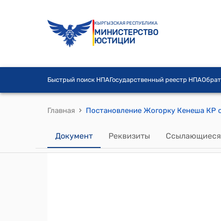
КЫРГЫЗСКАЯ РЕСПУБЛИКА
МИНИСТЕРСТВО
ЮСТИЦИИ
Быстрый поиск НПА
Государственный реестр НПА
Обрат
›
Главная
Документ
Реквизиты
Ссылающиеся