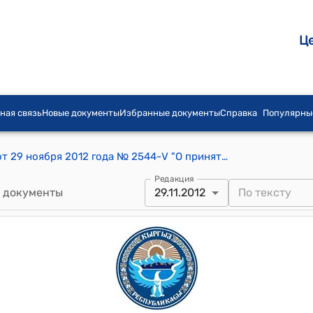
Ц
ная связь
Новые документы
Избранные документы
Справка
Популярны
Постановление Жогорку Кенеша КР от 29 ноября 2012 года № 2544-V "О принятии Закона Кыргызской Республики "О ратификации Грантового соглашения между Кыргызской Республикой и Азиатским банком развития по Программе улучшения инвестиционного климата - Подпрограмма 2, подписанного 26 ноября 2012 года в городе Бишкек"
Редакция
 документы
29.11.2012