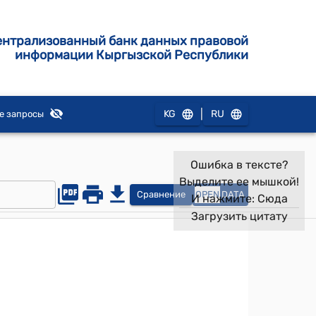
ентрализованный банк данных правовой
информации Кыргызской Республики
|
KG
RU
е запросы
Ошибка в тексте?
Выделите ее мышкой!
Сравнение
OPEN
DATA
И нажмите:
Сюда
Загрузить цитату