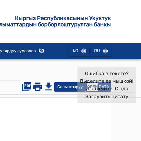
Кыргыз Республикасынын Укуктук
лыматтардын борборлоштурулган банкы
|
KG
RU
улярдуу суроолор
Ошибка в тексте?
Выделите ее мышкой!
Салыштыруу
OPEN
DATA
И нажмите:
Сюда
Загрузить цитату