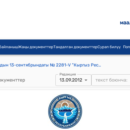
маа
 байланыш
Жаңы документтер
Тандалган документтер
Сурап билүү
Поп
КР Жогорку Кенешинин 2012-жылдын 13-сентябрындагы № 2281-V "Кыргыз Республикасынын Жогорку сотунун судьяларын кызматтарынан бошотуу жөнүндө (КР Жогорку Кеңешинин 2012-жылдын 27-сентябрындагы № 2297-V токтомунун редакциясына ылайык)" токтому
Редакция
окументтер
13.09.2012