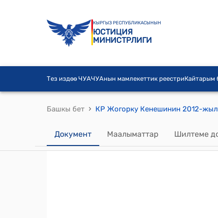
КЫРГЫЗ РЕСПУБЛИКАСЫНЫН
ЮСТИЦИЯ
МИНИСТРЛИГИ
Тез издөө ЧУА
ЧУАнын мамлекеттик реестри
Кайтарым
›
Башкы бет
Документ
Маалыматтар
Шилтеме д