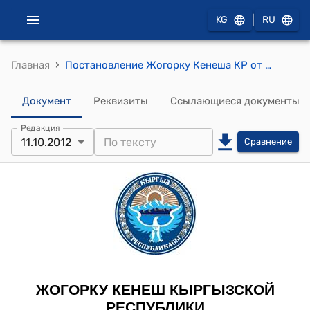
|
KG
RU
›
Главная
Постановление Жогорку Кенеша КР от 11 октября 2012 года № 2364-V "О принятии в первом чтении проекта Закона Кыргызской Республики "О внесении изменений и дополнений в Налоговый кодекс Кыргызской Республики"
Документ
Реквизиты
Ссылающиеся документы
Редакция
11.10.2012
Сравнение