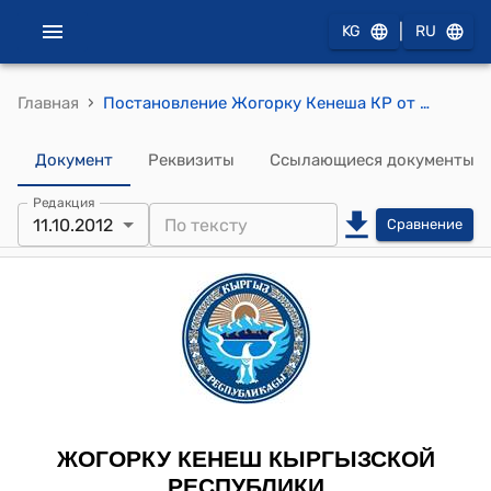
|
KG
RU
›
Главная
Постановление Жогорку Кенеша КР от 11 октября 2012 года № 2370-V "О принятии в первом чтении проекта Закона Кыргызской Республики "О внесении изменений в некоторые законодательные акты Кыргызской Республики" (в законы Кыргызской Республики "О статусе депутатов местных кенешей", "О местном самоуправлении")
Документ
Реквизиты
Ссылающиеся документы
Редакция
11.10.2012
Сравнение