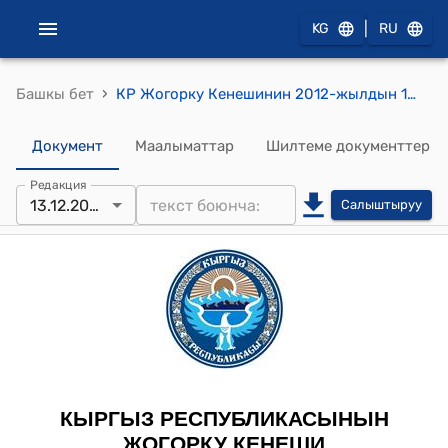
|
KG
RU
›
Башкы бет
КР Жогорку Кенешинин 2012-жылдын 13-декабрындагы № 2587-V "Кыргыз Республикасынын бажы органдарында кызмат өтөө жөнүндө" Кыргыз Республикасынын Мыйзамына өзгөртүүлөрдү киргизүү тууралуу" Кыргыз Республикасынын Мыйзамынын долбоорун биринчи окууда кабыл алуу жөнүндө" токтому
Документ
Маалыматтар
Шилтеме документтер
Редакция
13.12.2012
Салыштыруу