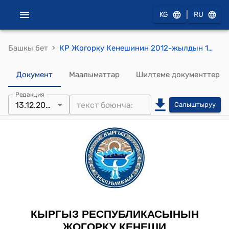
|
KG
RU
›
Башкы бет
КР Жогорку Кенешинин 2012-жылдын 13-декабрындагы № 2589-V "Кыргыз Республикасындагы эркин экономикалык зоналар жөнүндө" Кыргыз Республикасынын Мыйзамынын долбоорун биринчи окууда кабыл алуу тууралуу"
Документ
Маалыматтар
Шилтеме документтер
Редакция
13.12.2012
Салыштыруу