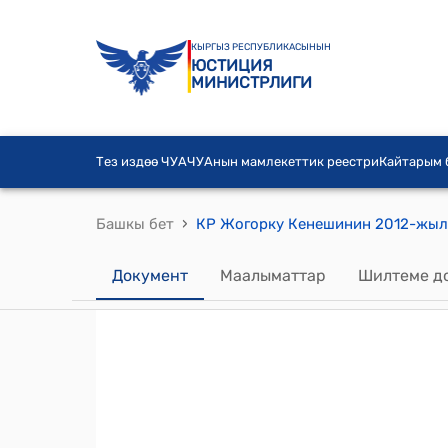
КЫРГЫЗ РЕСПУБЛИКАСЫНЫН
ЮСТИЦИЯ
МИНИСТРЛИГИ
Тез издөө ЧУА
ЧУАнын мамлекеттик реестри
Кайтарым
›
Башкы бет
Документ
Маалыматтар
Шилтеме д