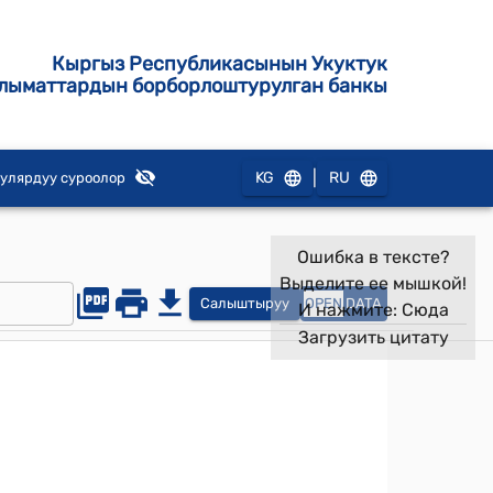
Кыргыз Республикасынын Укуктук
лыматтардын борборлоштурулган банкы
|
KG
RU
улярдуу суроолор
Ошибка в тексте?
Выделите ее мышкой!
Салыштыруу
OPEN
DATA
И нажмите:
Сюда
Загрузить цитату