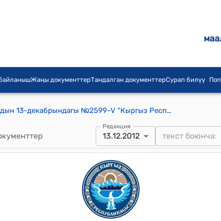
маа
 байланыш
Жаңы документтер
Тандалган документтер
Сурап билүү
Поп
КР Жогорку Кенешинин 2012-жылдын 13-декабрындагы №2599-V "Кыргыз Республикасынын Салык кодексине өзгөртүүлөрдү жана толуктоолорду киргизүү жөнүндө" Кыргыз Республикасынын Мыйзамынын долбоорун экинчи окууда кабыл алуу тууралуу" токтому
Редакция
окументтер
13.12.2012