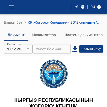
|
KG
RU
›
Башкы бет
КР Жогорку Кенешинин 2012-жылдын 13-декабрындагы № 2602-V "Кыргыз Республикасынын Финансылык рыногун жөнгө салуу жана көзөмөлдөө боюнча мамлекеттик кызмат жөнүндө" Кыргыз Республикасынын Мыйзамына толуктоо киргизүү тууралуу" Кыргыз Республикасынын Мыйзамынын долбоорун экинчи окууда кабыл алуу жөнүндө" токтому
Документ
Маалыматтар
Шилтеме документтер
Редакция
13.12.2012
Салыштыруу