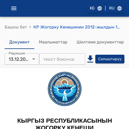
|
KG
RU
›
Башкы бет
КР Жогорку Кенешинин 2012-жылдын 13-декабрындагы № 2605-V "Электр энергетикасы жөнүндө" Кыргыз Республикасынын Мыйзамына толуктоо жана өзгөртүү киргизүү тууралуу" Кыргыз Республикасынын Мыйзамынын долбоорун экинчи окууда кабыл алуу жөнүндө" токтому
Документ
Маалыматтар
Шилтеме документтер
Редакция
13.12.2012
Салыштыруу