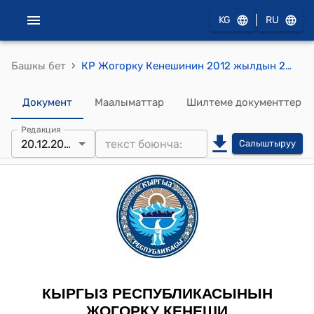
|
KG
RU
›
Башкы бет
КР Жогорку Кенешинин 2012 жылдын 20-декабрындагы №2623-V "Кыргыз Республикасынын Эсептɵɵ палатасынын тɵрагасынын 2011-жыл үчүн отчету жɵнүндɵ" токтому
Документ
Маалыматтар
Шилтеме документтер
Редакция
20.12.2012
Салыштыруу