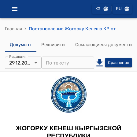
|
KG
RU
›
Главная
Постановление Жогорку Кенеша КР от 29 декабря 2012 года № 2652-V "Об образовании согласительной группы для выработки согласованного варианта Закона Кыргызской Республики "О внесении изменений и дополнений в Закон Кыргызской Республики "Об оперативно-розыскной деятельности", возвращенного с возражением Президента Кыргызской Республики"
Документ
Реквизиты
Ссылающиеся документы
Редакция
29.12.2012
Сравнение