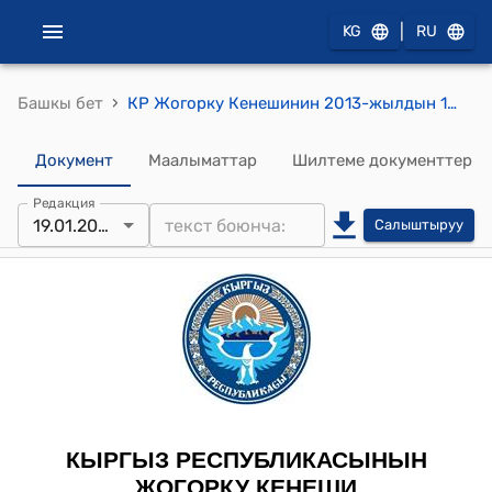
|
KG
RU
›
Башкы бет
КР Жогорку Кенешинин 2013-жылдын 19-январындагы № 2668-V "Кыргыз Республикасындагы банктар жана банк иши жөнүндө" Кыргыз Республикасынын Мыйзамына өзгөртүүлөрдү жана толуктоолорду киргизүү тууралуу" Кыргыз Республикасынын Мыйзамынын долбоорун четке кагуу жөнүндө" токтому
Документ
Маалыматтар
Шилтеме документтер
Редакция
19.01.2013
Салыштыруу