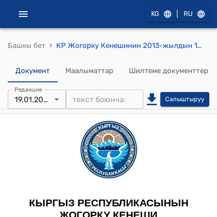
|
KG
RU
›
Башкы бет
КР Жогорку Кенешинин 2013-жылдын 19-январындагы № 2671-V "Кыргыз Республикасынын Токой Кодексине толуктоолорду киргизүү жөнүндө" Кыргыз Республикасынын Мыйзамынын долбоорун экинчи окууда кабыл алуу тууралуу" токтому
Документ
Маалыматтар
Шилтеме документтер
Редакция
19.01.2013
Салыштыруу