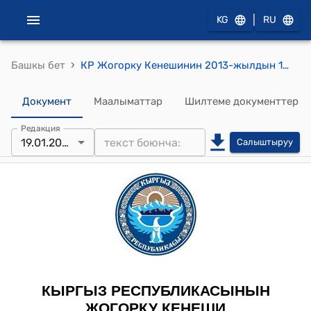
|
KG
RU
›
Башкы бет
КР Жогорку Кенешинин 2013-жылдын 19-январындагы № 2686-V "Кыргыз Республикасындагы бюджеттик укуктун негизги принциптери жөнүндө" Кыргыз Республикасынын Мыйзамына өзгөртүүлөрдү киргизүү тууралуу" Кыргыз Республикасынын Мыйзамын кабыл алуу жөнүндө" токтому
Документ
Маалыматтар
Шилтеме документтер
Редакция
19.01.2013
Салыштыруу