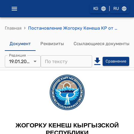
|
KG
RU
›
Главная
Постановление Жогорку Кенеша КР от 19 января 2013 года № 2693-V "О принятии Закона Кыргызской Республики "О внесении дополнений и изменений в Гражданский кодекс Кыргызской Республики"
Документ
Реквизиты
Ссылающиеся документы
Редакция
19.01.2013
Сравнение