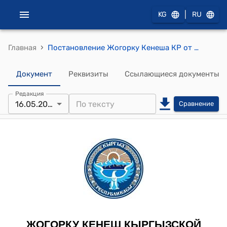
|
KG
RU
›
Главная
Постановление Жогорку Кенеша КР от 16 мая 2013 года № 3089-V "О принятии в первом чтении проекта Закона Кыргызской Республики "О ратификации Соглашения между Правительством Кыргызской Республики и Правительством Литовской Республики об избежании двойного налогообложения и предотвращении уклонения от налогообложения в отношении налогов на доход, подписанного 15 мая 2008 года в городе Бишкек"
Документ
Реквизиты
Ссылающиеся документы
Редакция
16.05.2013
Сравнение