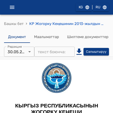
|
KG
RU
›
Башкы бет
КР Жогорку Кеңешинин 2013-жылдын 30-майындагы № 3111-V "Эркиндигинен ажыратылган жерден А.Батукаевдин бошотулушунун жана анын республиканын чегинен сырткары чыгып кетүүсүнүн шарттарын иликтөө боюнча убактылуу депутаттык комиссиянын ишинин жыйынтыктары жөнүндө" токтому
Документ
Маалыматтар
Шилтеме документтер
Редакция
30.05.2013
Салыштыруу