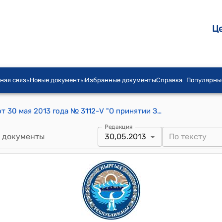
Ц
ная связь
Новые документы
Избранные документы
Справка
Популярны
Постановление Жогорку Кенеша КР от 30 мая 2013 года № 3112-V "О принятии Закона Кыргызской Республики "О внесении дополнения в Закон Кыргызской Республики "Об охране здоровья граждан в Кыргызской Республике"
Редакция
 документы
30,05.2013