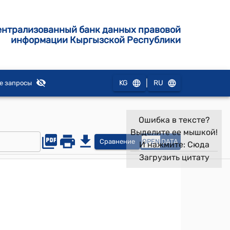
ентрализованный банк данных правовой
информации Кыргызской Республики
|
KG
RU
е запросы
Ошибка в тексте?
Выделите ее мышкой!
Сравнение
OPEN
DATA
И нажмите:
Сюда
Загрузить цитату