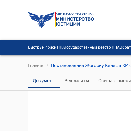
КЫРГЫЗСКАЯ РЕСПУБЛИКА
МИНИСТЕРСТВО
ЮСТИЦИИ
Быстрый поиск НПА
Государственный реестр НПА
Обрат
›
Главная
Документ
Реквизиты
Ссылающиеся