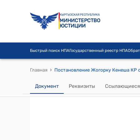
КЫРГЫЗСКАЯ РЕСПУБЛИКА
МИНИСТЕРСТВО
ЮСТИЦИИ
Быстрый поиск НПА
Государственный реестр НПА
Обрат
›
Главная
Документ
Реквизиты
Ссылающиеся