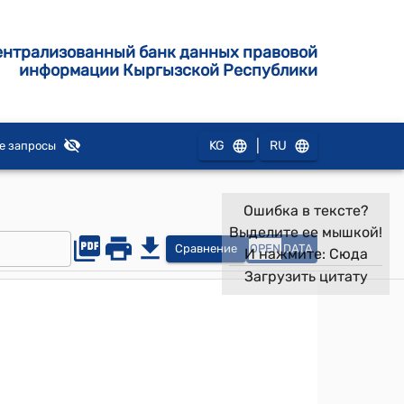
ентрализованный банк данных правовой
информации Кыргызской Республики
|
KG
RU
е запросы
Ошибка в тексте?
Выделите ее мышкой!
Сравнение
OPEN
DATA
И нажмите:
Сюда
Загрузить цитату