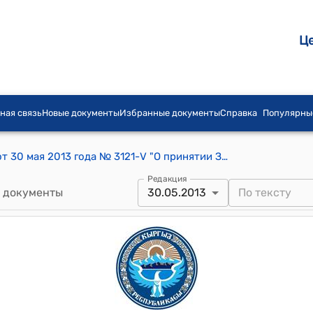
Ц
ная связь
Новые документы
Избранные документы
Справка
Популярны
Постановление Жогорку Кенеша КР от 30 мая 2013 года № 3121-V "О принятии Закона Кыргызской Республики "О внесении дополнения в Закон Кыргызской Республики "О государственной регистрации юридических лиц, филиалов (представительств)"
Редакция
 документы
30.05.2013