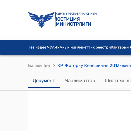
КЫРГЫЗ РЕСПУБЛИКАСЫНЫН
ЮСТИЦИЯ
МИНИСТРЛИГИ
Тез издөө ЧУА
ЧУАнын мамлекеттик реестри
Кайтарым
›
Башкы бет
Документ
Маалыматтар
Шилтеме д