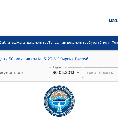
маа
 байланыш
Жаңы документтер
Тандалган документтер
Сурап билүү
Поп
КР Жогорку Кеңешинин 2013-жылдын 30-майындагы № 3123-V "Кыргыз Республикасынын Турак жай кодексин колдонууга киргизүү жөнүндө" Кыргыз Республикасынын Мыйзамын кабыл алуу тууралуу" токтому
Редакция
окументтер
30.05.2013