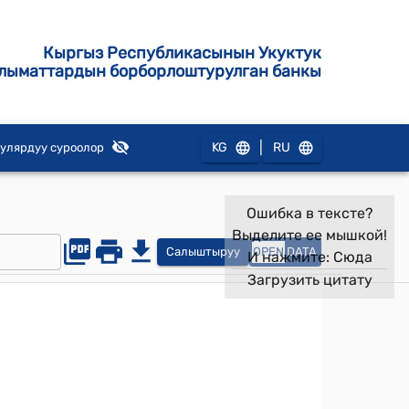
Кыргыз Республикасынын Укуктук
лыматтардын борборлоштурулган банкы
|
KG
RU
улярдуу суроолор
Ошибка в тексте?
Выделите ее мышкой!
Салыштыруу
OPEN
DATA
И нажмите:
Сюда
Загрузить цитату