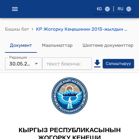
|
KG
RU
›
Башкы бет
КР Жогорку Кеңешинин 2013-жылдын 30-майындагы № 3135-V "Кыргыз Республикасынын Салык кодексине толуктоолорду киргизүү жөнүндө" Кыргыз Республикасынын Мыйзамынын долбоорун экинчи окууда кабыл алуу тууралуу" токтому
Документ
Маалыматтар
Шилтеме документтер
Редакция
30.05.2013
Салыштыруу