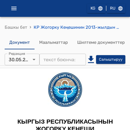
|
KG
RU
›
Башкы бет
КР Жогорку Кеңешинин 2013-жылдын 30-майындагы № 3139-V "Кыргыз Республикасынын Куралдуу Күчтөрүнүн гарнизондукжана кароол кызматынын уставы жөнүндө" Кыргыз Республикасынын Мыйзамына өзгөртүүлөрдү жана толуктоолорду киргизүү тууралуу" Кыргыз Республикасынын Мыйзамынын долбоорун экинчи окууда кабыл алуу тууралуу" токтому
Документ
Маалыматтар
Шилтеме документтер
Редакция
30.05.2013
Салыштыруу