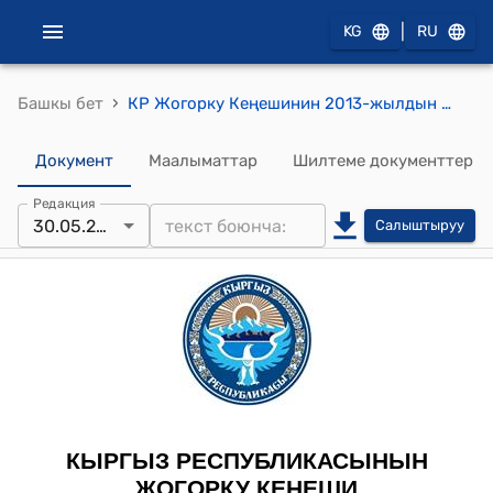
|
KG
RU
›
Башкы бет
КР Жогорку Кеңешинин 2013-жылдын 30-майындагы № 3140-V "Кыргыз Республикасынын айрым мыйзам актыларына өзгөртүүлөрдү киргизүү жөнүндө" ("Энергияны үнөмдөө жөнүндө", "Кыргыз Республикасынын азык-түлүк коопсуздугу жөнүндө" Кыргыз Республикасынын мыйзамдарына) Кыргыз Республикасынын Мыйзамынын долбоорун экинчи окууда кабыл алуу жөнүндө" токтому
Документ
Маалыматтар
Шилтеме документтер
Редакция
30.05.2013
Салыштыруу