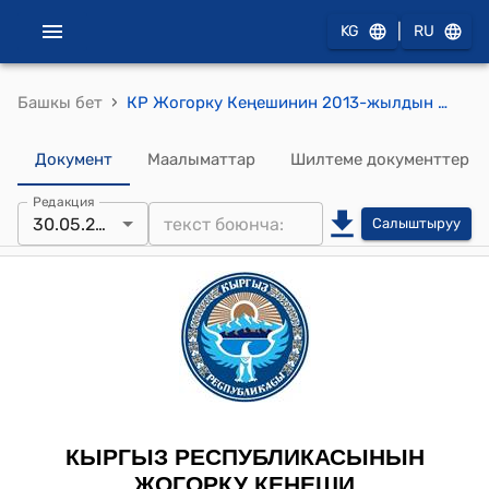
|
KG
RU
›
Башкы бет
КР Жогорку Кеңешинин 2013-жылдын 30-майындагы № 3149-V "Кыргыз Республикасынын Өкмөтү жөнүндө" Кыргыз Республикасынын конституциялык Мыйзамына толуктоолорду жана өзгөртүү киргизүү тууралуу" Кыргыз Республикасынын конституциялык Мыйзамынын долбоорун экинчи окууда кабыл алуу жөнүндө" токтому
Документ
Маалыматтар
Шилтеме документтер
Редакция
30.05.2013
Салыштыруу