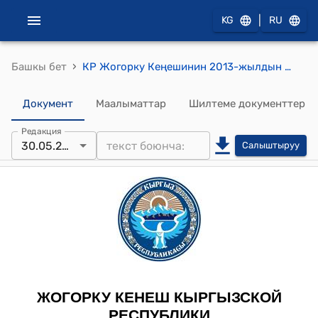
|
KG
RU
›
Башкы бет
КР Жогорку Кеңешинин 2013-жылдын 30-майындагы № 3150-V "Кыргыз Республикасынын Жогорку Кеңешинин регламенти жөнүндө" Кыргыз Республикасынын Мыйзамына толуктоолорду киргизүү тууралуу" Кыргыз Республикасынын Мыйзамынын долбоорун экинчи окууда кабыл алуу жөнүндө" токтому
Документ
Маалыматтар
Шилтеме документтер
Редакция
30.05.2013
Салыштыруу